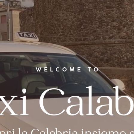
WELCOME TO
xi Calab